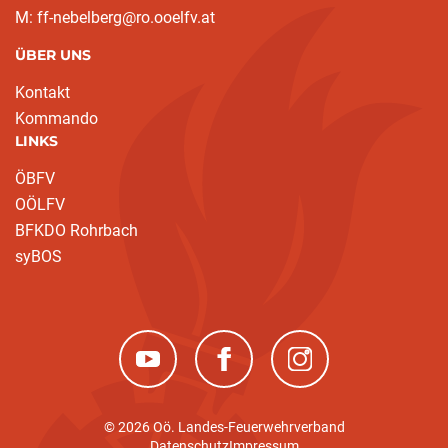
M: ff-nebelberg@ro.ooelfv.at
ÜBER UNS
Kontakt
Kommando
LINKS
ÖBFV
OÖLFV
BFKDO Rohrbach
syBOS
(neues Fenster)
(neues Fenster)
(neues Fenster)
© 2026 Oö. Landes-Feuerwehrverband
Datenschutz
Impressum