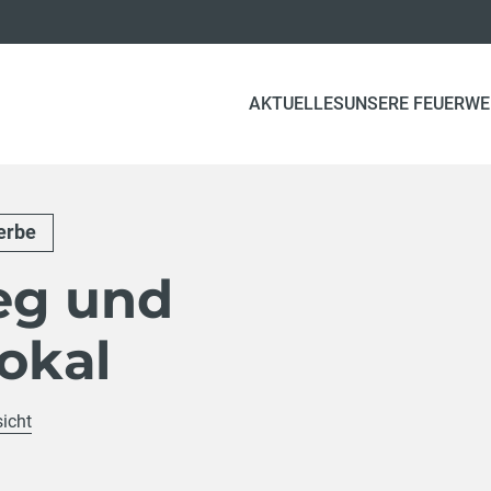
AKTUELLES
UNSERE FEUERW
erbe
eg und
okal
sicht