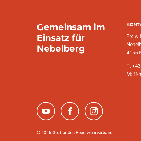
Gemeinsam im
KONT
Einsatz für
Freiwi
Nebel
Nebelberg
4155 
T: +4
M: ff-
(neues Fenster)
(neues Fenster)
(neues Fenster)
© 2026 Oö. Landes-Feuerwehrverband