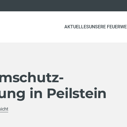
AKTUELLES
UNSERE FEUERW
mschutz-
ng in Peilstein
sicht