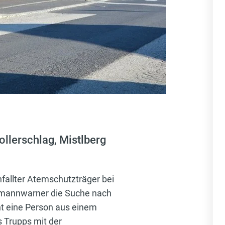
llerschlag, Mistlberg
nfallter Atemschutzträger bei
Totmannwarner die Suche nach
ht eine Person aus einem
s Trupps mit der