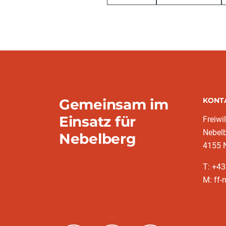
Gemeinsam im
KONT
Einsatz für
Freiwi
Nebel
Nebelberg
4155 
T: +4
M: ff-