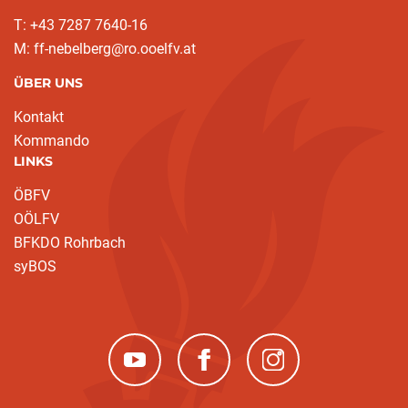
T: +43 7287 7640-16
M: ff-nebelberg@ro.ooelfv.at
ÜBER UNS
Kontakt
Kommando
LINKS
ÖBFV
OÖLFV
BFKDO Rohrbach
syBOS
(neues Fenster)
(neues Fenster)
(neues Fenster)