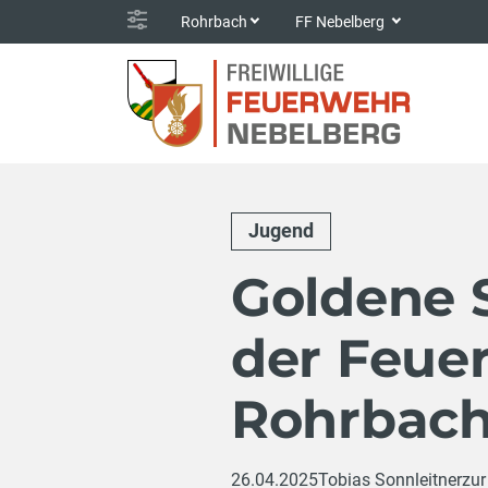
Rohrbach
FF Nebelberg
Jugend
Goldene 
der Feue
Rohrbac
26.04.2025
Tobias Sonnleitner
zur