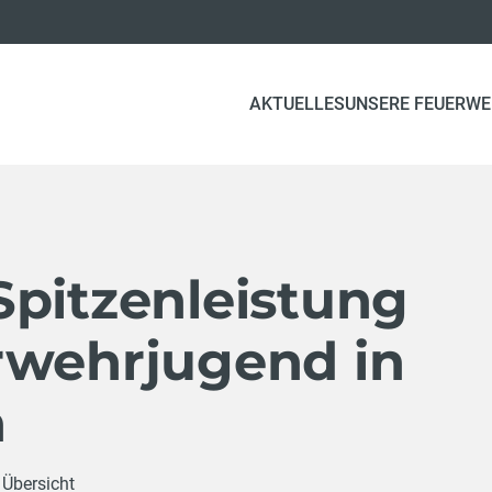
AKTUELLES
UNSERE FEUERW
Spitzenleistung
rwehrjugend in
h
 Übersicht