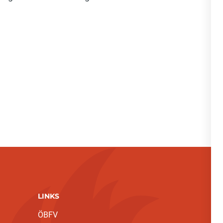
LINKS
ÖBFV