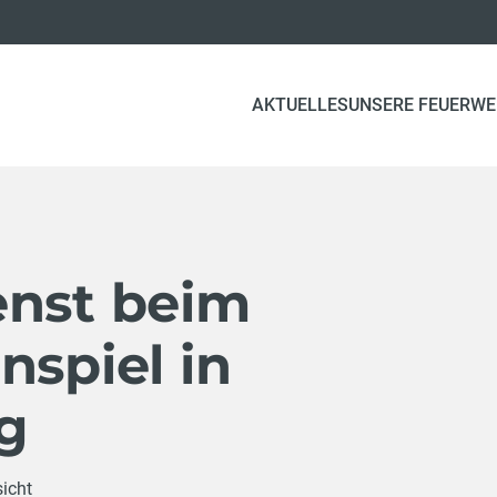
AKTUELLES
UNSERE FEUERW
enst beim
nspiel in
g
sicht