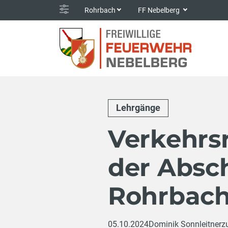
Rohrbach
FF Nebelberg
Lehrgänge
Verkehrs
der Absc
Rohrbac
05.10.2024
Dominik Sonnleitner
z